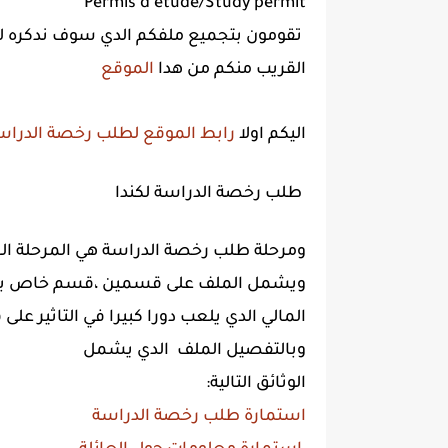
Permis d'étude/Study permit
تقومون بتجميع ملفكم الدي سوف ندكره لاحقا وتودعونه لدى مركز في افس غلوبال
القريب منكم من هدا
الموقع
اليكم اولا
رابط الموقع لطلب رخصة الدراس
طلب رخصة الدراسة لكندا
ومرحلة طلب رخصة الدراسة هي المرحلة ال
ويشمل الملف على قسمين ،قسم خاص بأور
المالي الدي يلعب دورا كبيرا في التاثير 
وبالتفصيل الملف الدي يشمل
:الوثائق التالية
استمارة طلب رخصة الدراسة