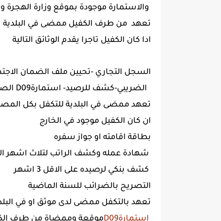
والاستمارة موجودة بموقع وزارة الهجرة والجنسية والجوء الكندية
تعهد من طرف الكفيل ممضى في البلدية
ادا كان الكفيل تاجرا يقدم الوثائق التالية
السجل التجاري -تحيين ملف الضمان الاجتما
الصعبة - التصريح D09الضريبي-كشف للرصيد- استمارة
تعهد ممضى في البلدية للتكفل بكل المص
ان كان الكفيل موجود في الخارج
بطاقة اقامته او جواز سفره
شهادة عمله وكشف الراتب لتلاث اشهر الاخيرة
كشف بنكي لرصيده على الاقل 3 اشهر
التصريح بالضرائب للسنة الماضية
تعهد بالتكفل ممضى لدى موثق او في البلد
D09استمارة
موقعة وممضاة من طرف الك