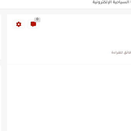
ب 10 سنوات
0
يكية 2026
202
يرة ايرلندا السياحية للجزائريين...
لسياحية للجزائريين لأبو ظبي
 وفيزا اليابان للجزائريين 2026
الإلكترونية 2026