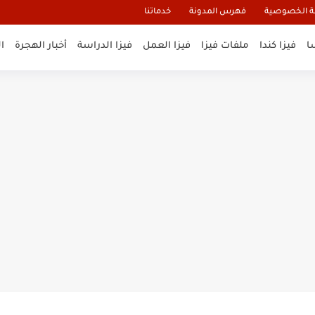
 الخصوصية
فهرس المدونة
خدماتنا
ا
فيزا كندا
ملفات فيزا
فيزا العمل
فيزا الدراسة
أخبار الهجرة
ا
و تأشيرة أنغيلا البريطانية |الشروط...
لنيوزيلندا الإلكترونية
السياحية الإلكترونية