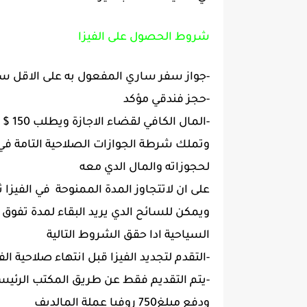
شروط الحصول على الفيزا
-جواز سفر ساري المفعول به على الاقل 
-حجز فندقي مؤكد
-المال الكافي لقضاء الاجازة ويطلب 150 $ لليوم الواحد لمن لايملكون حجز فندقي بعد
وتملك شرطة الجوازات الصلاحية التامة في م
لحجوزاته والمال الدي معه
على ان لاتتجاوز المدة الممنوحة في الفيزا ث
ويمكن للسائح الدي يريد البقاء لمدة تفوق ا
السياحية ادا حقق الشروط التالية
-التقدم لتجديد الفيزا قبل انتهاء صلاحية الفي
-يتم التقديم فقط عن طريق المكتب الرئيس
ودفع مبلغ750 روفيا عملة المالديف