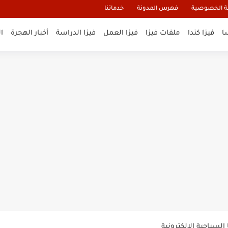
 الخصوصية
فهرس المدونة
خدماتنا
ا
فيزا كندا
ملفات فيزا
فيزا العمل
فيزا الدراسة
أخبار الهجرة
ا
و تأشيرة أنغيلا البريطانية |الشروط...
لنيوزيلندا الإلكترونية
السياحية الإلكترونية