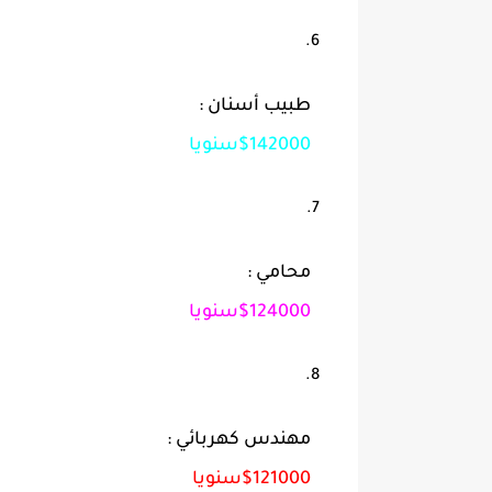
طبيب أسنان :
$142000سنويا
محامي :
$124000سنويا
مهندس كهربائي :
$121000سنويا