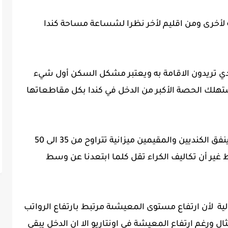
لأخرى ومن اقليم لأخر نظرا لشساعة مساحة كندا
 تريدون الاقامة به ويعتبر مشكل السكن أول شيء
ستهلك الحصة الأكبر من الدخل في كندا بكل مقاطعاتها
وحسب احصائيات كندا statistics Canada ينفق الكنديين والمقيمين ميزانية تتراوح من 35 الى 50
 غير أن تكاليف الكراء تقل كلما ابتعدنا عن وسط
لية لأن ارتفاع مستوى المعيشىة مرتبط بارتفاع الرواتب
 ورغم ارتفاع المعيشة في اونتاريو الا ان الدخل يبقى