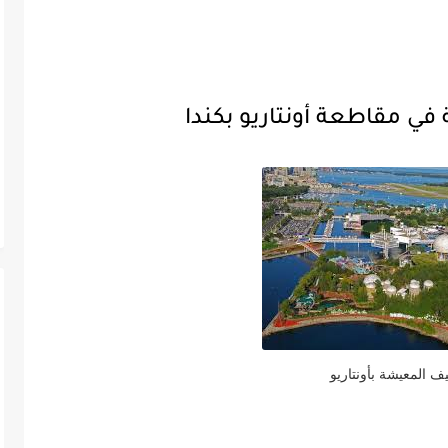
ي مقاطعة أونتاريو بكندا
يف المعيشة بأونتاريو