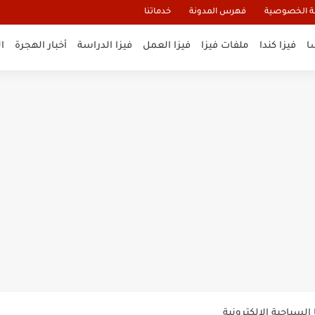
 الخصوصية
فهرس المدونة
خدماتنا
ا
فيزا كندا
ملفات فيزا
فيزا العمل
فيزا الدراسة
أخبار الهجرة
ا
و تأشيرة أنغيلا البريطانية |الشروط...
لنيوزيلندا الإلكترونية
السياحية الإلكترونية