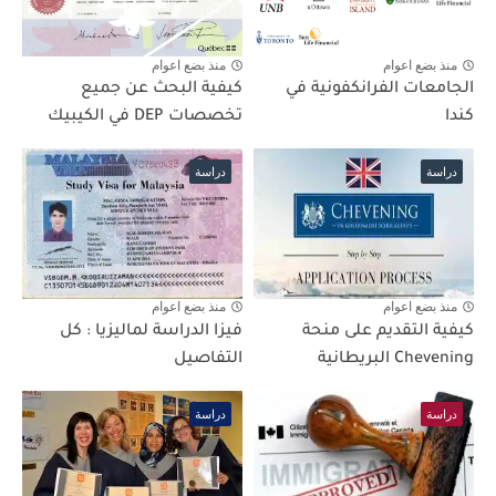
منذ بضع اعوام
منذ بضع اعوام
الجامعات الفرانكفونية في
كيفية البحث عن جميع
كندا
تخصصات DEP في الكيبيك
دراسة
دراسة
منذ بضع اعوام
منذ بضع اعوام
كيفية التقديم على منحة
فيزا الدراسة لماليزيا : كل
Chevening البريطانية
التفاصيل
دراسة
دراسة