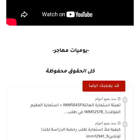
-يوميات مهاجر-
كل الحقوق محفوظة
قد يعجبك ايضا
منذ بضع اعوام
تعبئة استمارة العائلةIMM5645F + استمارة المقيم
المؤقتIMM5257B_1 في طلب...
منذ بضع اعوام
كيفية ملأ استمارة طلب رخصة الدراسة لكندا
أونلاينimm1294f_9