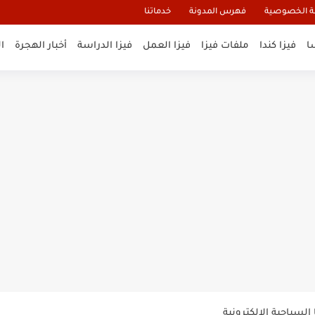
 الخصوصية
فهرس المدونة
خدماتنا
ا
فيزا كندا
ملفات فيزا
فيزا العمل
فيزا الدراسة
أخبار الهجرة
ا
و تأشيرة أنغيلا البريطانية |الشروط...
لنيوزيلندا الإلكترونية
السياحية الإلكترونية
ب 10 سنوات