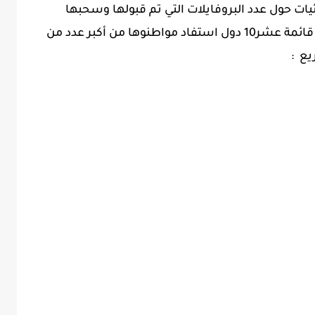
ات حول عدد البروفايلات التي تم قبولها وسحبها
وكدلك جنسيات المتقدمين بالطلبة واليكم قائمة عشر10 دول استفاد مواطنوها من أكبر عدد من
يع :