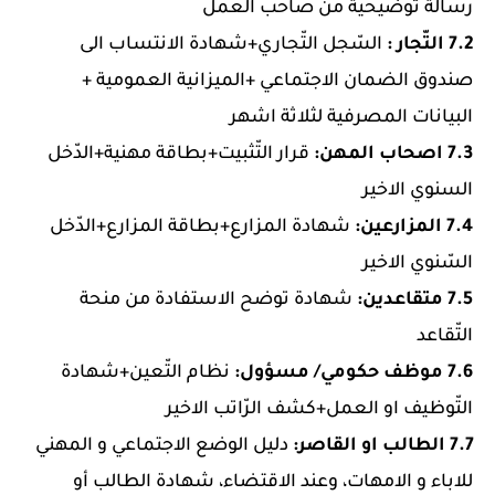
رسالة توضيحية من صاحب العمل
7.2 التّجار :
السّجل التّجاري+شهادة الانتساب الى
صندوق الضمان الاجتماعي +الميزانية العمومية +
البيانات المصرفية لثلاثة اشهر
7.3 اصحاب المهن:
قرار التّثبيت+بطاقة مهنية+الدّخل
السنوي الاخير
7.4 المزارعين:
شهادة المزارع+بطاقة المزارع+الدّخل
السّنوي الاخير
7.5 متقاعدين:
شهادة توضح الاستفادة من منحة
التّقاعد
7.6 موظف حكومي/ مسؤول:
نظام التّعين+شهادة
التّوظيف او العمل+كشف الرّاتب الاخير
7.7 الطالب او القاصر:
دليل الوضع الاجتماعي و المهني
للاباء و الامهات، وعند الاقتضاء، شهادة الطالب أو