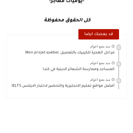
-يوميات مهاجر-
كل الحقوق محفوظة
قد يعجبك ايضا
منذ بضع اعوام
مراحل الهجرة للكيبيك بالتفصيل Mon projet québec
منذ بضع اعوام
المساجد وممارسة الشعائر الدينية في كندا
منذ بضع اعوام
أفضل مواقع تعليم الانجليزية والتحضير لاختبار الايلتس IELTS