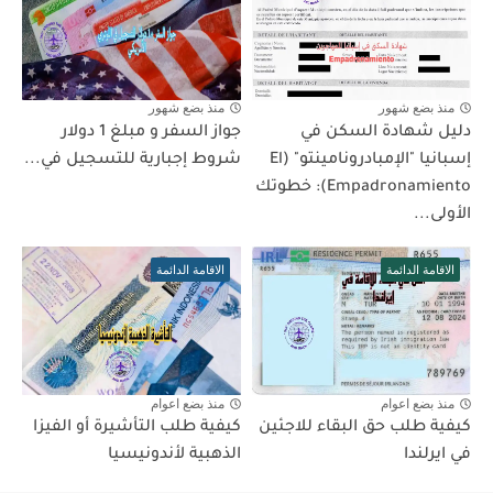
منذ بضع شهور
منذ بضع شهور
دليل شهادة السكن في
جواز السفر و مبلغ 1 دولار
إسبانيا "الإمبادرونامينتو" (El
شروط إجبارية للتسجيل في...
Empadronamiento): خطوتك
الأولى...
الاقامة الدائمة
الاقامة الدائمة
منذ بضع اعوام
منذ بضع اعوام
كيفية طلب حق البقاء للاجئين
كيفية طلب التأشيرة أو الفيزا
في ايرلندا
الذهبية لأندونيسيا