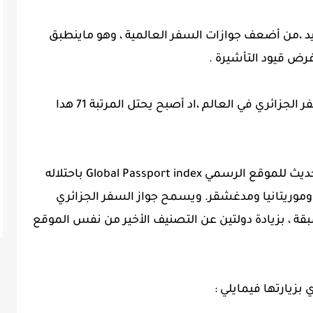
يد ،من أضعف جوازات السفر العالمية ، وهو ماينطبق
رض قيود التأشيرة .
لكن الخبر الجيد ، هو تحسن ترتيب جواز السفر الجزائري في العالم ،اد أصبح يحتل المرتبة 71 هدا
وجاء تصنيف جواز السفر الجزائر تبع لأخر تحديث للموقع الرسمي Global Passport index باحتلاله
غينيا وموريتانيا ومدغشقر. ويسمح جواز السفر الجزائري
رة مسبقة ، بزيادة دولتين عن التصنيف الأخير من نفس الموقع
بزيارتها فيمايلي :