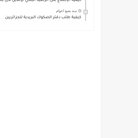
كيفية الإطلاع على الرصيد البنكي أونلاين لدى بنك بدر R
منذ بضع اعوام
كيفية طلب دفتر الصكوك البريدية للجزائريين