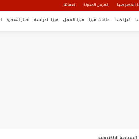
 الخصوصية
فهرس المدونة
خدماتنا
ا
فيزا كندا
ملفات فيزا
فيزا العمل
فيزا الدراسة
أخبار الهجرة
ا
و تأشيرة أنغيلا البريطانية |الشروط...
لنيوزيلندا الإلكترونية
السياحية الإلكترونية