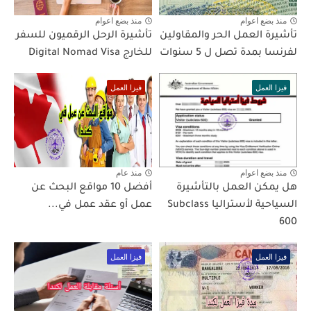
منذ بضع اعوام
منذ بضع اعوام
تأشيرة العمل الحر والمقاولين
تأشيرة الرحل الرقميون للسفر
لفرنسا بمدة تصل ل 5 سنوات
للخارج Digital Nomad Visa
فيزا العمل
فيزا العمل
منذ بضع اعوام
منذ عام
هل يمكن العمل بالتأشيرة
أفضل 10 مواقع البحث عن
السياحية لأستراليا Subclass
عمل أو عقد عمل في...
600
فيزا العمل
فيزا العمل