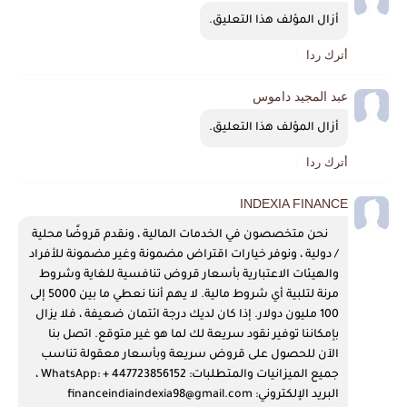
أزال المؤلف هذا التعليق.
أترك ردا
عبد المجيد داموس
أزال المؤلف هذا التعليق.
أترك ردا
INDEXIA FINANCE
    نحن متخصصون في الخدمات المالية ، ونقدم قروضًا محلية 
/ دولية ، ونوفر خيارات اقتراض مضمونة وغير مضمونة للأفراد 
والهيئات الاعتبارية بأسعار قروض تنافسية للغاية وشروط 
مرنة لتلبية أي شروط مالية. لا يهم أننا نعطي ما بين 5000 إلى 
100 مليون دولار. إذا كان لديك درجة ائتمان ضعيفة ، فلا يزال 
بإمكاننا توفير نقود سريعة لك لما هو غير متوقع. اتصل بنا 
الآن للحصول على قروض سريعة وبأسعار معقولة تناسب 
جميع الميزانيات والمتطلبات: WhatsApp: + 447723856152 ، 
البريد الإلكتروني: financeindiaindexia98@gmail.com