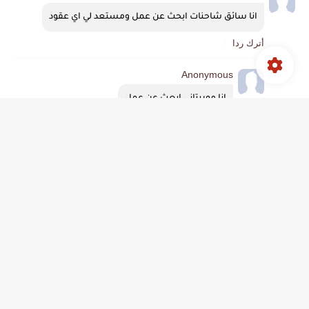
انا سائق شاحنات ابحث عن عمل ومستعد لي اي عقود
أترك ردا
Anonymous
انا موريتاني ابعث عن عمل
Anonymous
أنا سائق باصات وشاحنات وتريلات أكثر من ٢٠ عام ومعي 
رخصه درجه اولي مصريه ورخصه باصات وحافلات سعوديه 
وخبره كهربائي وميكانيكي في الميني باص والسيارات ومعي 
شهاده خبره مندوب مبيعات لجميع الاقسام من مصر واللغه 
العربيه قراءه وكتابه ومحادثه ممتاز وايضا اللغه الانجليزيه 
قراءة وكتابه المحادثه متوسط واللغه الفرنسيه مقبول ومعي 
شهادة معهد تجاري قسم حسابات والان أنا مقيم في 
السعوديه مشرف باصات وشاحنات أكثر من ٦ سنوات وعمري 
٥٠ عام...
وارغب بشده العمل والعيش والإقامة في كندا ان شاء الله 