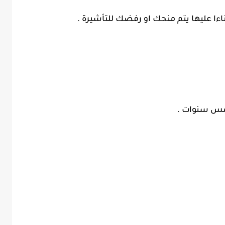
ءا عليها يتم منحك او رفضك للتأشيرة .
خمس سنوات .