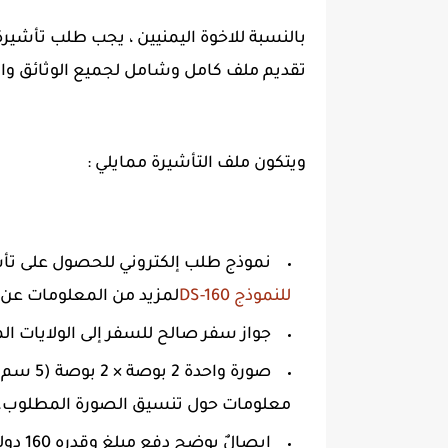
بالنسبة للاخوة اليمنيين ، يجب طلب تأشيرة 
تقديم ملف كامل وشامل لجميع الوثائق وال
ويتكون ملف التأشيرة ممايلي :
نموذج طلب إلكتروني للحصول على تأشيرة لغير ال
للنموذج DS-160
لمزيد من المعلومات عن النموذ
جواز سفر صالح للسفر إلى الولايات ال
معلومات حول تنسيق الصورة المطلوب.
إيصالٌ يوضح دفع مبلغ وقدره 160 دولارًا أمريكيًا كرسوم معالجة طلب التأشيرة