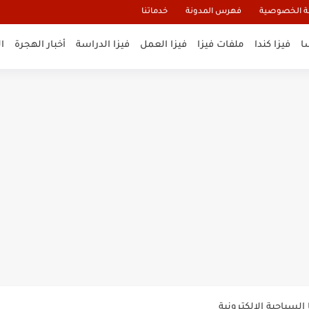
 الخصوصية
فهرس المدونة
خدماتنا
ا
فيزا كندا
ملفات فيزا
فيزا العمل
فيزا الدراسة
أخبار الهجرة
ا
و تأشيرة أنغيلا البريطانية |الشروط...
لنيوزيلندا الإلكترونية
السياحية الإلكترونية
ب 10 سنوات