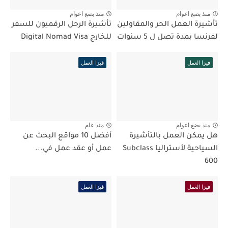
منذ بضع اعوام
منذ بضع اعوام
تأشيرة العمل الحر والمقاولين
تأشيرة الرحل الرقميون للسفر
لفرنسا بمدة تصل ل 5 سنوات
للخارج Digital Nomad Visa
فيزا العمل
فيزا العمل
منذ بضع اعوام
منذ عام
هل يمكن العمل بالتأشيرة
أفضل 10 مواقع البحث عن
السياحية لأستراليا Subclass
عمل أو عقد عمل في...
600
فيزا العمل
فيزا العمل