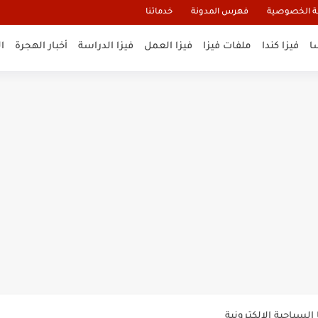
 الخصوصية
فهرس المدونة
خدماتنا
ا
فيزا كندا
ملفات فيزا
فيزا العمل
فيزا الدراسة
أخبار الهجرة
ا
و تأشيرة أنغيلا البريطانية |الشروط...
لنيوزيلندا الإلكترونية
السياحية الإلكترونية