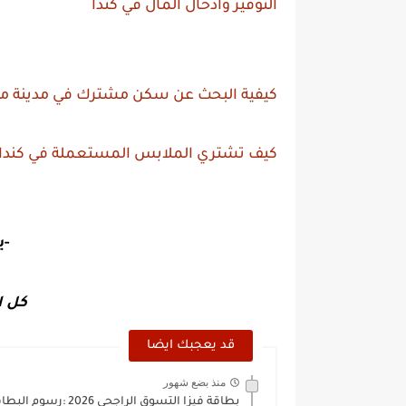
التوفير وادخال المال في كندا
كيفية البحث عن سكن مشترك في مدينة مونت
كيف تشتري الملابس المستعملة في كندا
-ي
كل ا
قد يعجبك ايضا
منذ بضع شهور
بطاقة فيزا التسوق الراجحي 2026 :رسوم البطاقة وكيفية الحصول عليها...