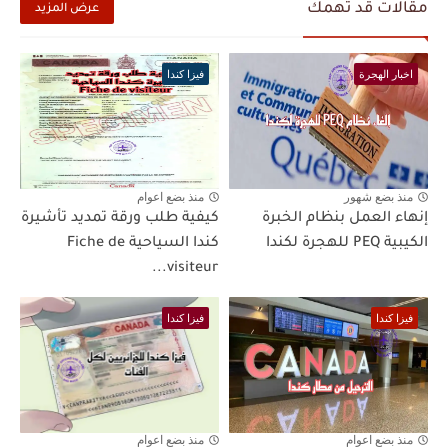
مقالات قد تهمك
عرض المزيد
اخبار الهجرة
فيزا كندا
منذ بضع شهور
منذ بضع اعوام
إنهاء العمل بنظام الخبرة
كيفية طلب ورقة تمديد تأشيرة
الكيبية PEQ للهجرة لكندا
كندا السياحية Fiche de
visiteur...
فيزا كندا
فيزا كندا
منذ بضع اعوام
منذ بضع اعوام