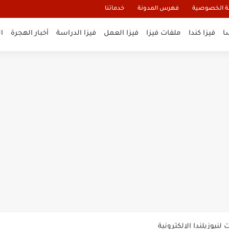
 الخصوصية
فهرس المدونة
خدماتنا
ا
فيزا كندا
ملفات فيزا
فيزا العمل
فيزا الدراسة
أخبار الهجرة
ا
و تأشيرة أنغيلا البريطانية |الشروط...
لنيوزيلندا الإلكترونية
السياحية الإلكترونية