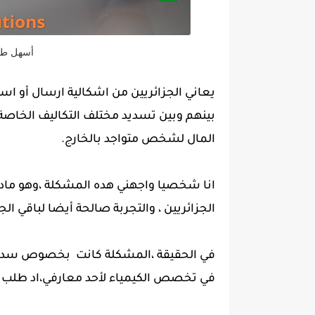
أسهل طري
يعاني الجزائريين من اشكالية ارسال أو است
بينهم وبين تسديد مختلف التكاليف الخاصة 
المال لشخص متواجد بالخارج.
انا شخصيا واجهني هده المشكلة ،وهو مادفع
الجزائريين ، والتجربة صالحة أيضا لباقي الج
في الحقيقة ،المشكلة كانت بخصوص سداد ر
في تخصص الكيمياء لأحد معارفي،اد طلب منه تسديد مبلغ 250 دولار ام