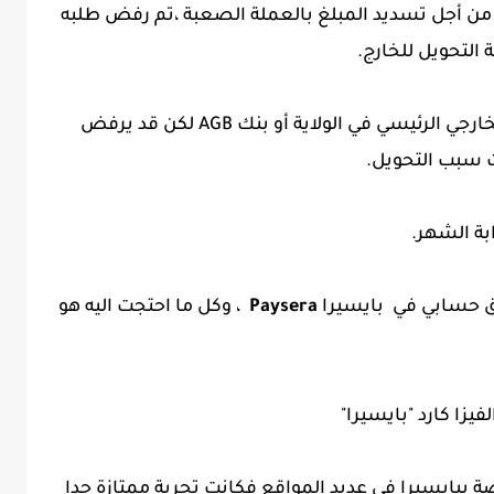
 من أجل تسديد المبلغ بالعملة الصعبة ،تم رفض طلبه
 التحويل للخارج.
بعض الموظفين نصحوه بالدهاب للبنك الخارجي الرئيسي في الولاية أو بنك AGB لكن قد يرفض
ث سبب التحويل.
بة الشهر.
 حسابي في بايسيرا
Paysera
، وكل ما احتجت اليه هو
يزا كارد "بايسيرا"
ة ببايسيرا في عديد المواقع فكانت تجربة ممتازة جدا