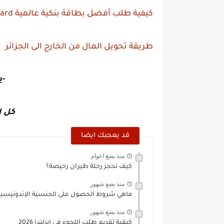
كيفية طلب أفضل بطاقة بنكية عالمية Paysera visa card
طريقة تحويل المال من الخارج الى الجزائر
-ي
كل ا
قد يعجبك ايضا
منذ بضع اعوام
كيف تحجز رحلة طيران رخيصة؟
منذ بضع شهور
ماهي شروط الحصول على الجنسية الإندونيسية 2026 
منذ بضع شهور
كيفية تقديم طلب اللجوء في إيرلندا 2026