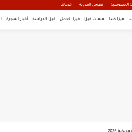
 الخصوصية
فهرس المدونة
خدماتنا
ا
فيزا كندا
ملفات فيزا
فيزا العمل
فيزا الدراسة
أخبار الهجرة
ا
و تأشيرة أنغيلا البريطانية |الشروط...
لنيوزيلندا الإلكترونية
السياحية الإلكترونية
ب 10 سنوات
يكية 2026