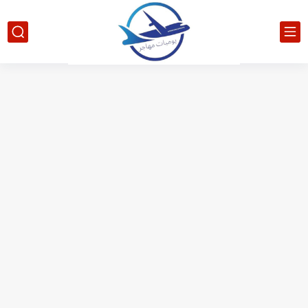
الدليل الشامل للحصول على فيزا أو تأشيرة أنغيلا البريطانية |الشروط...
كيفية طلب تأشيرة أو فيزا ترانزيت لنيوزيلندا الإلكترونية