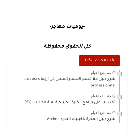
-يوميات مهاجر-
كل الحقوق محفوظة
قد يعجبك ايضا
منذ بضع اعوام
شرح دليل ملأ قسم المسار المهني في اريما parcours
professionnel
منذ بضع اعوام
تعديلات على برنامج الخبرة الكيبيكية -فئة الطلاب- PEQ
منذ بضع اعوام
شرح دليل الهجرة للكيبيك الجديد Arrima