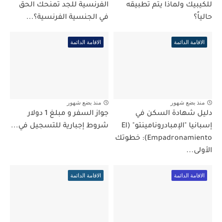
للكيبيك ولماذا يتم تطبيقه
الفرنسية للجد تمنحك الحق
حالياً؟
في الجنسية الفرنسية؟...
الاقامة الدائمة
الاقامة الدائمة
منذ بضع شهور
منذ بضع شهور
دليل شهادة السكن في
جواز السفر و مبلغ 1 دولار
إسبانيا "الإمبادرونامينتو" (El
شروط إجبارية للتسجيل في...
Empadronamiento): خطوتك
الأولى...
الاقامة الدائمة
الاقامة الدائمة