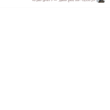
اخر تحديث :
منذ بضع شهور
5 دقائق للقراءة
خطوات طباعة تأشيرة كوريا الجنوبية الإلكترونية 2026