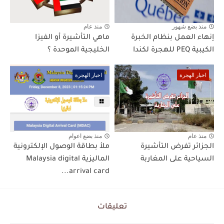
منذ بضع شهور
منذ عام
إنهاء العمل بنظام الخبرة
ماهي التأشيرة أو الفيزا
الكيبية PEQ للهجرة لكندا
الخليجية الموحدة ؟
اخبار الهجرة
اخبار الهجرة
منذ عام
منذ بضع اعوام
الجزائر تفرض التأشيرة
ملأ بطاقة الوصول الإلكترونية
السياحية على المغاربة
الماليزية Malaysia digital
arrival card...
تعليقات