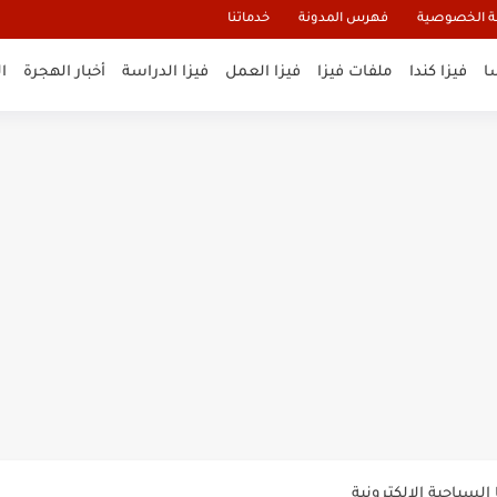
 الخصوصية
فهرس المدونة
خدماتنا
ا
فيزا كندا
ملفات فيزا
فيزا العمل
فيزا الدراسة
أخبار الهجرة
ا
و تأشيرة أنغيلا البريطانية |الشروط...
لنيوزيلندا الإلكترونية
السياحية الإلكترونية