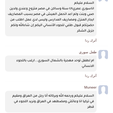
السلام عليكم 
اناسوري عمري٤٨ سنة وساكن في مصر متزوج وعندي ولدين 
صبي وبنت ولم اعد اتحمل العيش في مصر بسبب المصاريف 
ايجار المنزل ومصاريف المدارس وليس لدي عمل اطلب من 
حضرتكم قبول طلبي للجوء الأنساني اليكم إن شاءالله ولكم 
جزيل الشكر 
أترك ردا
طفل سوري
ام لطفل توحد مهجرة بالشمال السوري...ارغب باللجوء 
الانساني 
أترك ردا
Muneer
السلام عليكم ورحمه الله وبركاته أنا رجل من العراق ومقيم 
في تركيا انا وعائلتي ومضطهد في العراق ونريد اللجوء في 
قطر 