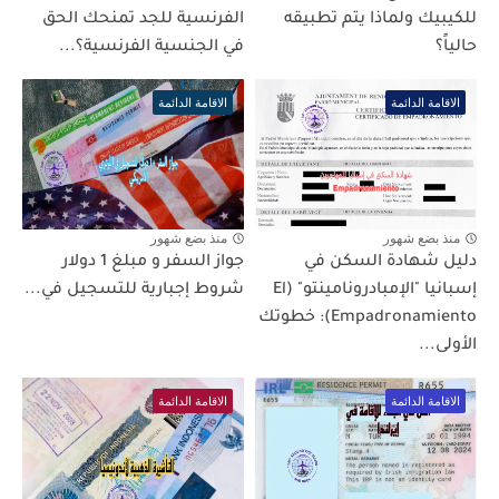
للكيبيك ولماذا يتم تطبيقه
الفرنسية للجد تمنحك الحق
حالياً؟
في الجنسية الفرنسية؟...
الاقامة الدائمة
الاقامة الدائمة
منذ بضع شهور
منذ بضع شهور
دليل شهادة السكن في
جواز السفر و مبلغ 1 دولار
إسبانيا "الإمبادرونامينتو" (El
شروط إجبارية للتسجيل في...
Empadronamiento): خطوتك
الأولى...
الاقامة الدائمة
الاقامة الدائمة