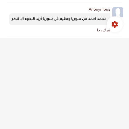
Anonymous
 محمد احمد من سوريا ومقيم في سوريا أريد اللجوء الا قطر
أترك ردا
Anonymous
كيف فيني اقدم لجوء عقطر انا سوري ومقيم بالسودان حاليا 
أترك ردا
Anonymous
سلام عليكم شلون قدم اني من العراق
أترك ردا
طالب اللجوء
انا عراقي اب ل 5 بنات ولد
وقتل والدي..ومضطهد..انا حاليا في تركيا