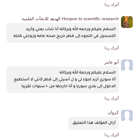
أترك ردا
Hoopoe to scientific research الهدهد للابحأث العلمية
السلام عليكم ورحمه الله وبركاته أنا شاب يمني وأريد 
التسجيل في اللجوء إلى قطر خريج صحه عامه وزوجتي قابله
أترك ردا
أبو عامر
السلام عليكم ورحمة الله وبركاته 
أنا سوري أريد لجوء لي و ل أسرتي إلى قطر لأنني لا أستطيع 
الدخول إلى بلدي سوريا و أنا خارجها من ١٠ سنوات تقريبا
أترك ردا
كروان
أزال المؤلف هذا التعليق.
أترك ردا