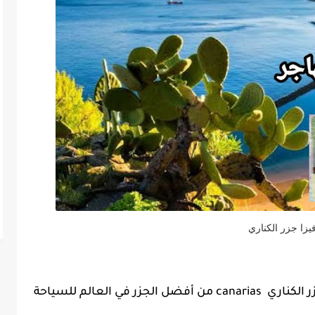
يزا جزر الكناري
السفر لجزر الكناري حلم يراود الكثيرين، فجزر الكناري canarias من أفضل الجزر في العالم للسياحة