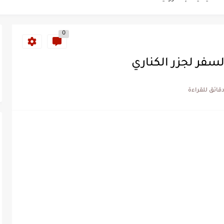
ب 10 سنوات
0
يكية 2026
202
يرة ايرلندا السياحية للجزائريين...
لسياحية للجزائريين لأبو ظبي
 وفيزا اليابان للجزائريين 2026
الإلكترونية 2026