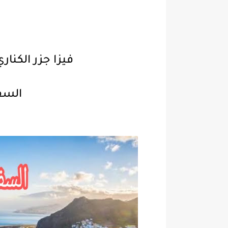
فيزا جزر الكناري السيا
السفر