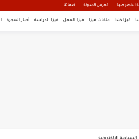
 الخصوصية
فهرس المدونة
خدماتنا
ا
فيزا كندا
ملفات فيزا
فيزا العمل
فيزا الدراسة
أخبار الهجرة
ا
و تأشيرة أنغيلا البريطانية |الشروط...
لنيوزيلندا الإلكترونية
السياحية الإلكترونية