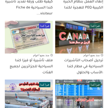
إنهاء العمل بنظام الخبرة
كيفية طلب ورقة تمديد تأشيرة
الكيبية PEQ للهجرة لكندا
كندا السياحية Fiche de
visiteur...
فيزا كندا
فيزا كندا
منذ بضع اعوام
منذ بضع اعوام
ترحيل أصحاب التأشيرات
ملف تأشيرة أو فيزا كندا
السياحية في مطار كندا
السياحية للجزائريين لجميع
:الأساب والحلول
الفئات
فيزا كندا
فيزا كندا