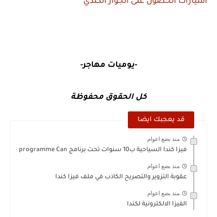
امتيازات الحصول على الجواز الكندي
-يوميات مهاجر-
كل الحقوق محفوظة
قد يعجبك ايضا
منذ بضع اعوام
فيزا كندا السياحية ب10 سنوات تحت برنامج programme Can
منذ بضع اعوام
عقوبة التزوير والتصريح الكاذب في ملف فيزا كندا
منذ بضع اعوام
الفيزا الالكترونية لكندا