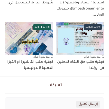
إسبانيا "الإمبادرونامينتو" (El
شروط إجبارية للتسجيل في...
Empadronamiento): خطوتك
الأولى...
الاقامة الدائمة
الاقامة الدائمة
منذ بضع اعوام
منذ بضع اعوام
كيفية طلب حق البقاء للاجئين
كيفية طلب التأشيرة أو الفيزا
في ايرلندا
الذهبية لأندونيسيا
تعليقات
إرسال تعليق