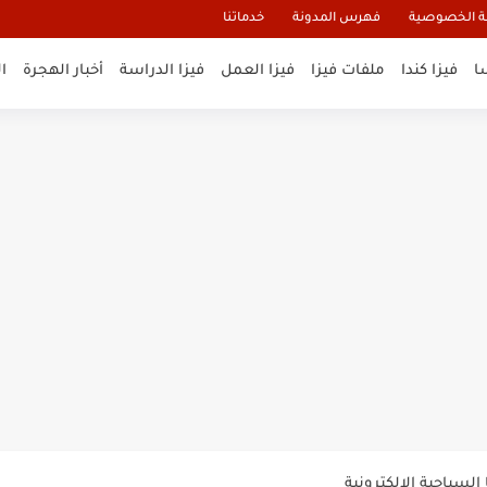
 الخصوصية
فهرس المدونة
خدماتنا
ا
فيزا كندا
ملفات فيزا
فيزا العمل
فيزا الدراسة
أخبار الهجرة
ا
و تأشيرة أنغيلا البريطانية |الشروط...
لنيوزيلندا الإلكترونية
السياحية الإلكترونية