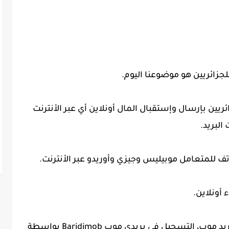
جزائريين هو موضوعنا اليوم.
مة بريدي موب Baridimob للجزائريين بإرسال وإستقبال المال أونلاين أي عبر الأنترنت
البريد.
 للمتعامل موبيليس وجيزي وأوريدو عبر الأنترنت.
 أونلاين.
ويحتاج كل زبون يريد الإستفادة من خدمة بريد موب، التسجيل في بريدي موب Baridimob بواسطة