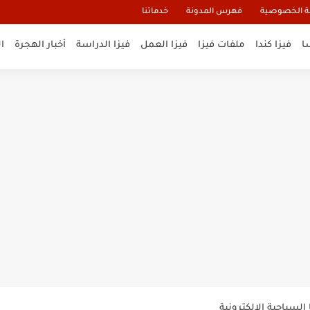
 الخصوصية
فهرس المدونة
خدماتنا
ا
فيزا كندا
ملفات فيزا
فيزا العمل
فيزا الدراسة
أخبار الهجرة
ا
و تأشيرة أنغيلا البريطانية |الشروط...
لنيوزيلندا الإلكترونية
السياحية الإلكترونية