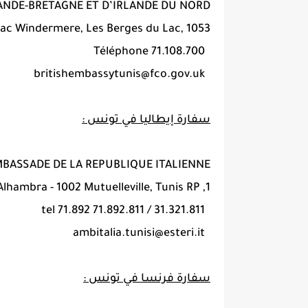
ANDE-BRETAGNE ET D’IRLANDE DU NORD
ac Windermere, Les Berges du Lac, 1053
71.108.700 Téléphone
britishembassytunis@fco.gov.uk
سفارة إيطاليا في تونس :
BASSADE DE LA REPUBLIQUE ITALIENNE
1, Rue de l’Alhambra - 1002 Mutuelleville, Tunis RP
31.321.811 / 71.892.811 71.892 tel
ambitalia.tunisi@esteri.it
سفارة فرنسا في تونس :