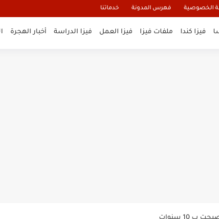
 الخصوصية
فهرس المدونة
خدماتنا
ا
فيزا كندا
ملفات فيزا
فيزا العمل
فيزا الدراسة
أخبار الهجرة
ا
و تأشيرة أنغيلا البريطانية |الشروط...
لنيوزيلندا الإلكترونية
السياحية الإلكترونية
ب 10 سنوات
يكية 2026