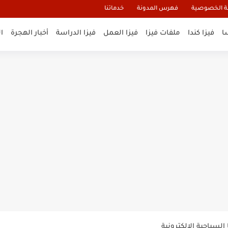
 الخصوصية
فهرس المدونة
خدماتنا
ا
فيزا كندا
ملفات فيزا
فيزا العمل
فيزا الدراسة
أخبار الهجرة
ا
و تأشيرة أنغيلا البريطانية |الشروط...
لنيوزيلندا الإلكترونية
السياحية الإلكترونية