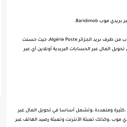
ي موب Baridimob.
زيادة سقف التحويلات المالية عبر بريدي موب من طرف بريد الجزائر Algérie Poste، حيث حسنت
تحويل المال عبر الحسابات البريدية أونلاين أي عبر
خدمات بريدي موب لبريد الجزائر Baridimob ،كثيرة ومتعددة ،وتشمل أساسا في تحويل المال عبر
 موب ،وكذلك تعبئة الأنترنت وتعبئة رصيد الهاتف عبر