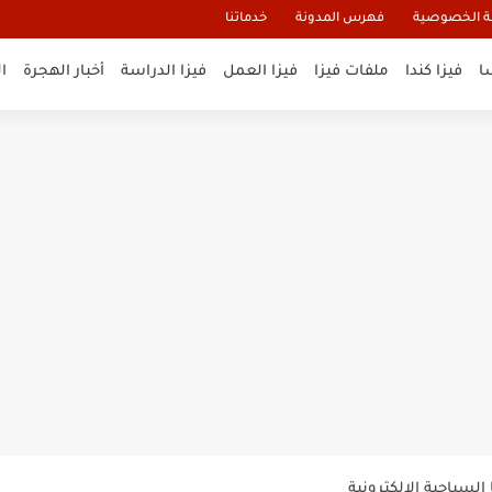
 الخصوصية
فهرس المدونة
خدماتنا
ا
فيزا كندا
ملفات فيزا
فيزا العمل
فيزا الدراسة
أخبار الهجرة
ا
و تأشيرة أنغيلا البريطانية |الشروط...
لنيوزيلندا الإلكترونية
السياحية الإلكترونية