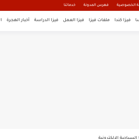
 الخصوصية
فهرس المدونة
خدماتنا
ا
فيزا كندا
ملفات فيزا
فيزا العمل
فيزا الدراسة
أخبار الهجرة
ا
و تأشيرة أنغيلا البريطانية |الشروط...
لنيوزيلندا الإلكترونية
السياحية الإلكترونية